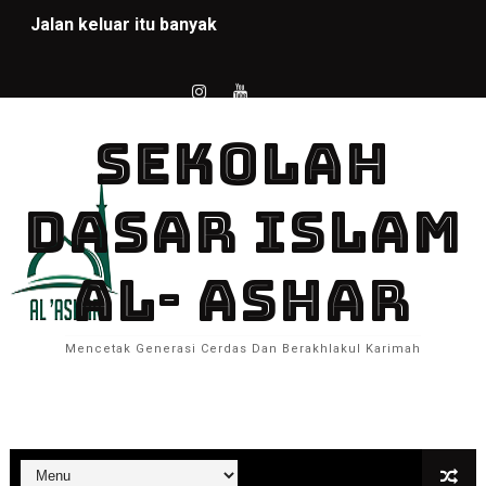
Jalan keluar itu banyak
ANUGERAH DAN BEBAN
Selamat Hari Batik Nasional 2 Oktober
SEKOLAH
Rapot Pendidikan 2024
DASAR ISLAM
Semangat Juang di Hati, Merdeka Itu Indah
Pembelajaran audio,visual dan kinestetik
AL- ASHAR
Identifikasi Gaya Belajar Anak
Mencetak Generasi Cerdas Dan Berakhlakul Karimah
Sejarah Pembagian Juz dalam Al-Qur'an
Total Tayangan Halaman
PRAKTEK SCRATCH
Scratch game 2024