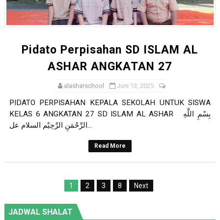
Praktek Visual Programing Kodu Games
Pemberitahuan Kalender Pendidikan Al-Ashar Semeste
Pidato Perpisahan SD ISLAM AL
Try Out AKM-ANBK
ASHAR ANGKATAN 27
Kegiatan Try Out (TO) ASESMEN KOMPETENSI MINIMUM 
alasharschool
Juni 13, 2025
Pidato Perpisahan SD ISLAM AL ASHAR ANGKATAN 27
PIDATO PERPISAHAN KEPALA SEKOLAH UNTUK SISWA
KELAS 6 ANGKATAN 27 SD ISLAM AL ASHAR بِسْمِ اللَّهِ
الرَّحْمَنِ الرَّحِيْم السلام عل...
Read More
1
2
3
8
Next
JADWAL SHALAT